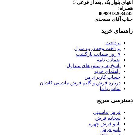
انتهای بلوار یک , بعد از فرعی 5
همـراه:
00989132634245
جناب آقای مسجدی
راهنمای خرید
پرداخت
پرداخت وجه درب منزل
۷ روز ضمانت بازگشت
ضمانت نامه
پاسخ به پرسش های متداول
راهنمای خرید
حساب کاربری من
درباره فرش و گلیم فرش ماشینی کاشان
تماس با ما
دسترسی سریع
فرش ماشینی
سجاده فرش
تابلو فرش چهره
تابلو فرش