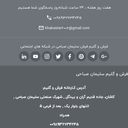
هفت روز هفته ، 24 ساعت شبانه‌روز پاسخگوی شما هستیم.
00989132634245
khakestar2006@gmail.com
فرش و گلیم فرش سلیمان صباحی در شبکه های اجتماعی
فرش و گلیم سلیمان صباحی
آدرس کـارخانه فرش و گلیم:
کاشان، جاده قدیم آران و بیدگل , شهرک صنعتی سلیمان صباحی ,
انتهای بلوار یک , بعد از فرعی 5
همـراه:
00989132634245