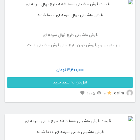
انواع
فرش ماشینی نهال سرمه ای ۱۰۰۰ شانه
مختلفی
می
فرش ماشینی طرح نهال سرمه ای
باشد.
از زیباترین و پرفروش ترین طرح های فرش ماشینی است .
گزینه
ها
ممکن
3,400,000
تومان
است
افزودن به سبد خرید
در
این
gelim
1205
0
صفحه
محصول
محصول
دارای
انتخاب
انواع
شوند
فرش ماشینی مالنی سرمه ای ۱۰۰۰ شانه
مختلفی