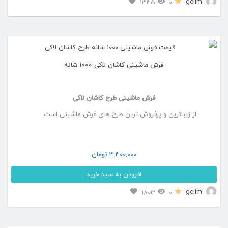
این
gelim
1345
0
صفحه
محصول
محصول
دارای
انتخاب
انواع
شوند
فرش ماشینی کاشان لاکی ۱۰۰۰ شانه
مختلفی
می
فرش ماشینی طرح کاشان لاکی
باشد.
از زیباترین و پرفروش ترین طرح های فرش ماشینی است .
گزینه
ها
ممکن
3,400,000
تومان
است
افزودن به سبد خرید
در
این
gelim
1803
0
صفحه
محصول
محصول
دارای