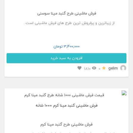
می
فرش ماشینی طرح گنبد مینا سوسنی
باشد.
از زیباترین و پرفروش ترین طرح های فرش ماشینی است .
گزینه
ها
ممکن
3,400,000
تومان
است
افزودن به سبد خرید
در
این
gelim
1810
0
صفحه
محصول
محصول
دارای
انتخاب
انواع
شوند
فرش ماشینی گنبد مینا کرم ۱۰۰۰ شانه
مختلفی
می
فرش ماشینی طرح گنبد مینا کرم
باشد.