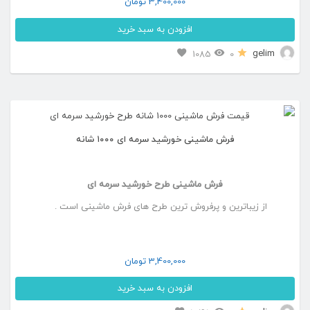
3,400,000
تومان
است
افزودن به سبد خرید
در
این
gelim
1085
0
صفحه
محصول
محصول
دارای
انتخاب
انواع
شوند
فرش ماشینی خورشید سرمه ای ۱۰۰۰ شانه
مختلفی
می
فرش ماشینی طرح خورشید سرمه ای
باشد.
از زیباترین و پرفروش ترین طرح های فرش ماشینی است .
گزینه
ها
ممکن
3,400,000
تومان
است
افزودن به سبد خرید
در