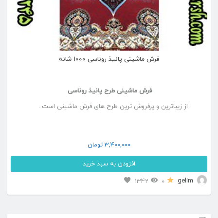
ها
ممکن
است
در
فرش ماشینی پانیذ روناسی ۱۰۰۰ شانه
صفحه
محصول
فرش ماشینی طرح پانیذ روناسی
انتخاب
از زیباترین و پرفروش ترین طرح های فرش ماشینی است .
شوند
3,400,000
تومان
افزودن به سبد خرید
این
gelim
1342
0
محصول
دارای