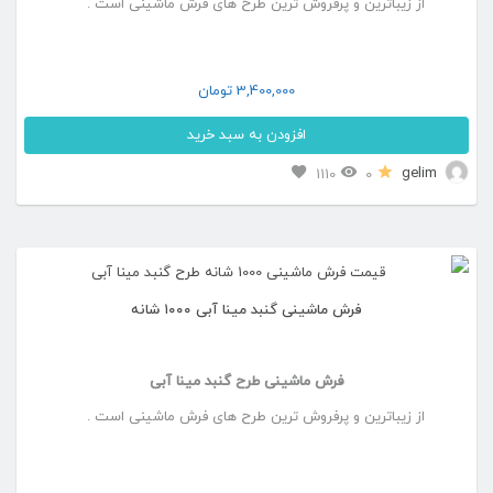
از زیباترین و پرفروش ترین طرح های فرش ماشینی است .
گزینه
ها
ممکن
3,400,000
تومان
است
افزودن به سبد خرید
در
این
gelim
1110
0
صفحه
محصول
محصول
دارای
انتخاب
انواع
شوند
فرش ماشینی گنبد مینا آبی ۱۰۰۰ شانه
مختلفی
می
فرش ماشینی طرح گنبد مینا آبی
باشد.
از زیباترین و پرفروش ترین طرح های فرش ماشینی است .
گزینه
ها
ممکن