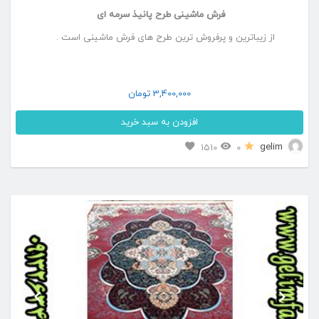
فرش ماشینی طرح پانیذ سرمه ای
از زیباترین و پرفروش ترین طرح های فرش ماشینی است .
3,400,000
تومان
افزودن به سبد خرید
این
gelim
1510
0
محصول
دارای
انواع
مختلفی
می
باشد.
گزینه