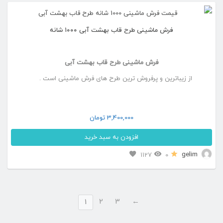
انتخاب
انواع
شوند
فرش ماشینی طرح قاب بهشت آبی ۱۰۰۰ شانه
مختلفی
می
فرش ماشینی طرح قاب بهشت آبی
باشد.
از زیباترین و پرفروش ترین طرح های فرش ماشینی است .
گزینه
ها
ممکن
3,400,000
تومان
است
افزودن به سبد خرید
در
این
gelim
1127
0
صفحه
محصول
محصول
دارای
انتخاب
2
3
←
انواع
1
شوند
مختلفی