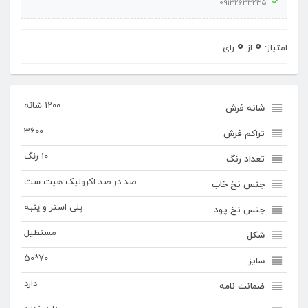
09132634245
۷۵
عدد
0
0
امتیاز:
از
رای
1200 شانه
شانه فرش
3600
تراکم فرش
10 رنگ
تعداد رنگ
صد در صد اکرولیک هیت ست
جنس نخ خاب
پلی استر و پنبه
جنس نخ پود
مستطیل
شکل
70*50
سایز
دارد
ضمانت نامه