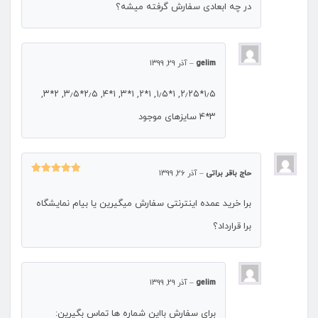
در چه ابعادی سفارش گرفته میشه؟
gelim
–
آذر 29, 1399
۱٫۵*۲٫۲۵, ۱*۱٫۵, ۱*۲, ۱*۳, ۱*۴, ۲٫۵*۳٫۵, ۲*۳,
۳*۴ سایزهای موجود
حاج باقر براتی
–
آذر 26, 1399
نمره
5
از
5
برا خرید عمده اینترنتی سفارش میگیرین یا بیام نمایشگاه
برا قرارداد؟
gelim
–
آذر 29, 1399
برای سفارش بااین شماره ها تماس بگیرین: