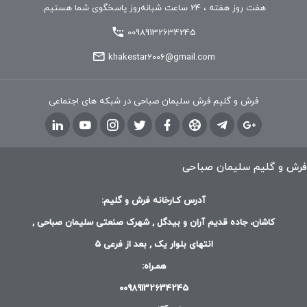
هفت روز هفته ، 24 ساعت شبانه‌روز پاسخگوی شما هستیم.
00989132634245
khakestar2006@gmail.com
فرش و گلیم فرش سلیمان صباحی در شبکه های اجتماعی
فرش و گلیم سلیمان صباحی
آدرس کـارخانه فرش و گلیم:
کاشان، جاده قدیم آران و بیدگل , شهرک صنعتی سلیمان صباحی ,
انتهای بلوار یک , بعد از فرعی 5
همـراه:
00989132634245