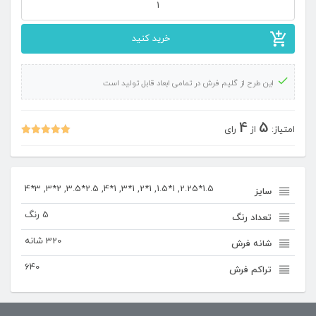
گلیم
فرش
خرید کنید
ماشینی
کد
این طرح از گلیم فرش در تمامی ابعاد قابل تولید است
۲۴۱
عدد
4
5
امتیاز:
از
رای
نمره
5.00
از 5
1.5*2.25, 1*1.5, 1*2, 1*3, 1*4, 2.5*3.5, 2*3, 3*4
سایز
5 رنگ
تعداد رنگ
320 شانه
شانه فرش
640
تراکم فرش