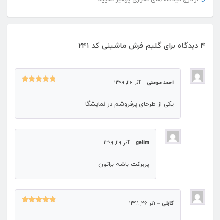
از درج دیدگاه های تکراری پرهیز نمایید.
4 دیدگاه برای
گلیم فرش ماشینی کد ۲۴۱
احمد مومنی
–
آذر 26, 1399
نمره
5
از
5
یکی از طرحای پرفروشم در نمایشگا
gelim
–
آذر 29, 1399
پربرکت باشه براتون
کابلی
–
آذر 26, 1399
نمره
5
از
5