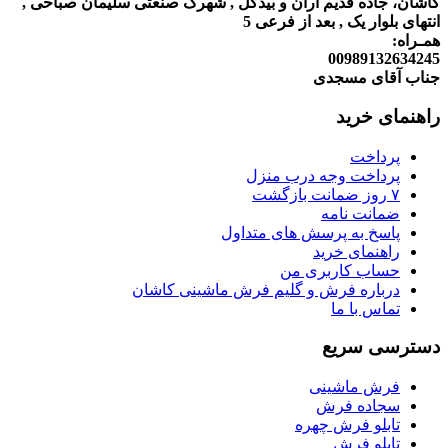
کاشان، جاده قدیم آران و بیدگل , شهرک صنعتی سلیمان صباحی ,
انتهای بلوار یک , بعد از فرعی 5
همـراه:
00989132634245
جناب آقای مسجدی
راهنمای خرید
پرداخت
پرداخت وجه درب منزل
۷ روز ضمانت بازگشت
ضمانت نامه
پاسخ به پرسش های متداول
راهنمای خرید
حساب کاربری من
درباره فرش و گلیم فرش ماشینی کاشان
تماس با ما
دسترسی سریع
فرش ماشینی
سجاده فرش
تابلو فرش چهره
تابلو فرش