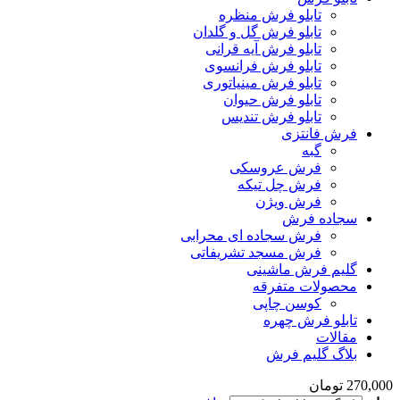
تابلو فرش منظره
تابلو فرش گل و گلدان
تابلو فرش آیه قرانی
تابلو فرش فرانسوی
تابلو فرش مینیاتوری
تابلو فرش حیوان
تابلو فرش تندیس
فرش فانتزی
گبه
فرش عروسکی
فرش چل تیکه
فرش ویژن
سجاده فرش
فرش سجاده ای محرابی
فرش مسجد تشریفاتی
گلیم فرش ماشینی
محصولات متفرقه
کوسن چاپی
تابلو فرش چهره
مقالات
بلاگ گلیم فرش
270,000
تومان