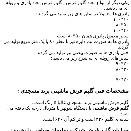
یکی دیگر از انواع ابعاد گلیم فرش , گلیم فرش ابعاد پادری و روپله
ای می باشد .
پادری ها معمولا در سایز های زیر تولید می گردند :
۶۰*۱۰۰
۵۰*۸۰
۴۰*۱۰۰
سایز معمول پادری همان ۵۰*۸۰ است
پادری ها به صورت نیم دایره نیز با قطر ۸۰ یا یک متر مربع تولید می
گردند
حتی پادری ها به صورت بیضی نیز تولید می گردند .
سایز های روپله ای به شرح زیر می باشد :
۳۰*۹۰
۳۰*۸۰
۳۰*۷۰
مشخصات فنی گلیم فرش ماشینی برند مسجدی :
گلیم فرش ماشینی برند مسجدی غالبا ۵ رنگ است .
گلیم فرش ماشینی با
دستگاه شونهر با متریال درجه یک بافته می
شود .
شانه ی گلیم ۳۲۰ است و تراکم آن ۶۴۰ است.
چرا باید گلیم فرش شرکت سلیمان صباحی را بخریم: