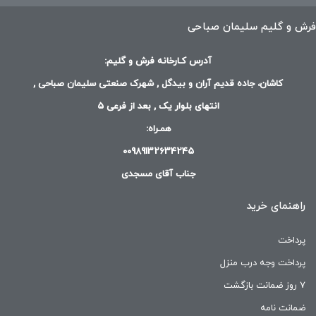
برند های معروف فرش ماشینی :
فرش و گلیم سلیمان صباحی
برندهای معروف فرش ماشینی که توانستد آوازه ی جهانی بخود بگیرند و
آدرس کـارخانه فرش و گلیم:
فرش های صادراتی بافت بزنند از جمله:
کاشان، جاده قدیم آران و بیدگل , شهرک صنعتی سلیمان صباحی ,
انتهای بلوار یک , بعد از فرعی 5
فرش مشهد
همـراه:
فرش نگین مشهد
00989132634245
فرش فرهی
جناب آقای مسجدی
فرش ساوین
فرش خاطره
راهنمای خرید
و نیز کلیه شرکت های شهر فرش کاشان می باشد.
پرداخت
شهر فرش کاشان دارای سه شهرک صنعتی مهم در زمینه بافت فرش ،
پرداخت وجه درب منزل
سجاده فرش ، گلیم فرش و تابلو فرش می باشد.
۷ روز ضمانت بازگشت
شهرک صنعتی سلیمان صباحی ، شهرک صنعتی راوند ، شهرک صنعتی
ضمانت نامه
هلال