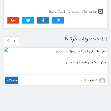
شده است.
https://gelimfarsh.com/?p=8252
هرچه که شانه فرش ماشینی افزایش یابد نقشه فرش ریزتر و واضح تر
می شود و در نتیجه بسیار شبیه فرش دستباف می شود.
در واقع با دید جزیی تر زمانی که می گوییم فرش ۱۲۰۰ شانه است یعنی
در یک متر (صد سانتیمتر) رچ یا ردیف افقی فرش ۱۲۰۰ گره دارید.
محصولات مرتبط
پس اگر ما ۱۰ سانتی متر از ردیف افقی فرش را جدا کنیم باید ۱۲۰ گره
داشته باشیم.
فرش ماشینی طرح کارینا فیلی
🖍 تراکم فرش :
همچنین فرش ۱۲۰۰ شانه تراکمی بالای ۳۶۰۰ دارد و این باعث فشردگی
870,000
gelim
0
ریشه ها و افزایش استحکام فرش می شود.
وقتی میگوییم فرش تراکم ۳۰۰۰ د ارد یعنی در یک متر(صد سانتیمتر)
ردیف یا رچ عمودی فرش ۳۶۰۰ گره وجود دارد.
پس در ده سانتی متر ردیف عمودی فرش باید ۳۶۰ گره باشد.