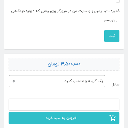
شانه
ذخیره نام، ایمیل و وبسایت من در مرورگر برای زمانی که دوباره دیدگاهی
بدلیل شانه و تراکم بالا انواع طرح و رنگ و نقش براحتی روی این فرش
می‌نویسم.
پیاده سازی می شود.
✖ معایب فرش ماشینی ۱۲۰۰ شانه افشان
سنا کاربنی:
3,500,000
تومان
ارتفاع نخ خاب فرش ۱۲۰۰ شانه کم می باشد و این باعث نازک تر شدن
فرش و نیز سبک تر شدن فرش می شود،در نتیجه این فرش برای مکان
های با پاخور زیاد مناسب نخواهد بود.
سایز
همچنین قیمت بالای فرش ۱۲۰۰ شانه نسبت به فرش ۷۰۰ شانه و فرش
۵۰۰ شانه و آن هم بدلیل بهترین نخ بکار برده شده در فرش ۱۲۰۰ شانه و
فرش
شانه و تراکم بالای این فرش طبیعتا قیمت بالاتری نیز خواهد داشت.
ماشینی
افزودن به سبد خرید
ولی بهترین انتخاب برای اتاق پذیرایی و فرش جهیزیه عروس خواهد بود.
۱۲۰۰