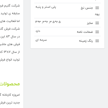
شرکت گلیم فرش یکی از بزر
پلی استر و پنبه
جنس نخ
سابقه ی تولید انوا
پود
اما فعالیت های 
2.5*3.5, 2*3, 3*4
سایز
شرکت فرش گلیم فرش در 
دارد
ضمانت نامه
در سال ۸۳ این شرکت موفق به تولید فرش ۵۰۰ شانه گردید .
سرمه ای
رنگ زمینه
فرش های ماشینی
از سال ۱۳۸۷ که دستگاههای مدرن فرش ماشینی وارد بازار شدند ,
تولید انواع فرش
محصولات 
امروزه کارخانه گلیم فرش کا
جدید ترین فرش ماشینی با عنوان فر