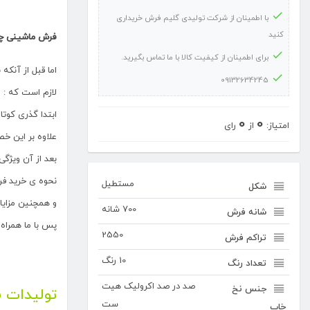
نقره
با اطمینان از شرکت تولیدی گلیم فرش خریداری
ای
کنید
فرش ماشینی چشمه ن
عدد
برای اطمینان از کیفیت کالا با ما تماس بگیرید.
اما قبل از آنکه به 
09132634245
لازم است که :
ابتدا گذری کو
0
0
امتیاز:
از
رای
علاوه بر این خصوصیات 
بعد از آن ویژگی های 
نحوه ی خرید فر
مستطیل
شکل
و همچنین مزایا
700 شانه
شانه فرش
پس با ما همراه 
2550
تراکم فرش
10 رنگ
تعداد رنگ
صد در صد اکرولیک هیت
جنس نخ
تولیدات 
ست
خاب