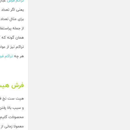
تراکم فرش
عبارت
یعنی اگر تعداد گره های ی
برای مثال تعداد گره د
از جمله پراستفاده ترین تر
همان گونه که گ
تراکم نیز از ع
هر چه
تراکم ف
فرش هیت
هیت ست نخ فرای
و سبب بالا رفت
محصولات گلیم 
معمولا زمانی 