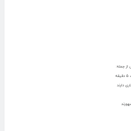
از جمله:
ه
ی دارند
ورند