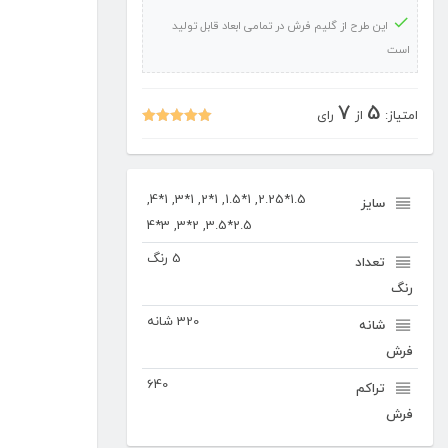
۲۳۷
این طرح از گلیم فرش در تمامی ابعاد قابل تولید
عدد
است
7
5
امتیاز:
از
رای
نمره
5.00
از 5
1.5*2.25, 1*1.5, 1*2, 1*3, 1*4,
سایز
2.5*3.5, 2*3, 3*4
5 رنگ
تعداد
رنگ
320 شانه
شانه
فرش
640
تراکم
فرش