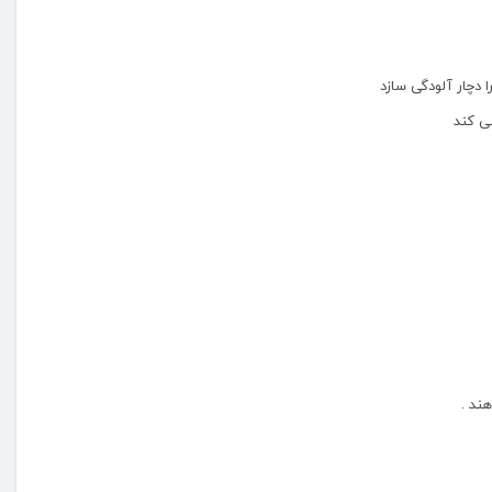
ا دچار آلودگی سازد
ی کند
ند .