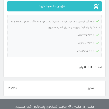
عکس
افزودن به سبد خرید
اسپرت
روی
سفارش کوسن با طرح دلخواه یا سفارش پیراهن و یا ماگ با طرح دلخواه و یا
کوسن
سفارش تابلو فرش چهره از طریق شماره های زیر:
کد
09133324245
۱۰
09132634245
عدد
03154702555
0
0
امتیاز:
از
رای
سایز
40*40
هفت روز هفته ، 24 ساعت شبانه‌روز پاسخگوی شما هستیم.