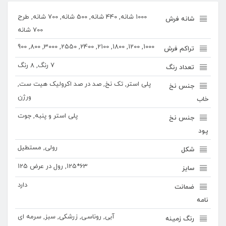
1000 شانه, 440 شانه, 500 شانه, 700 شانه, طرح
شانه فرش
700 شانه
1000, 1200, 1800, 2100, 2400, 2550, 3000, 800, 900
تراکم فرش
7 رنگ, 8 رنگ
تعداد رنگ
پلی استر, تک نخ, صد در صد اکرولیک هیت ست,
جنس نخ
ورژن
خاب
پلی استر و پنبه, جوت
جنس نخ
پود
رولی, مستطیل
شکل
63*125, رول در عرض 125
سایز
دارد
ضمانت
نامه
آبی, روناسی, زرشکی, سبز, سرمه ای
رنگ زمینه