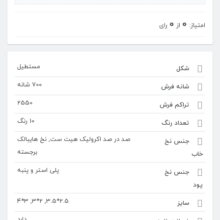
0
0
امتیاز:
از
رای
مستطیل
شکل
700 شانه
شانه فرش
2550
تراکم فرش
10 رنگ
تعداد رنگ
صد در صد اکرولیک هیت ست, نخ هایبالک
جنس نخ
برجسته
خاب
پلی استر و پنبه
جنس نخ
پود
2.5*3.5, 2*3, 3*4
سایز
دارد