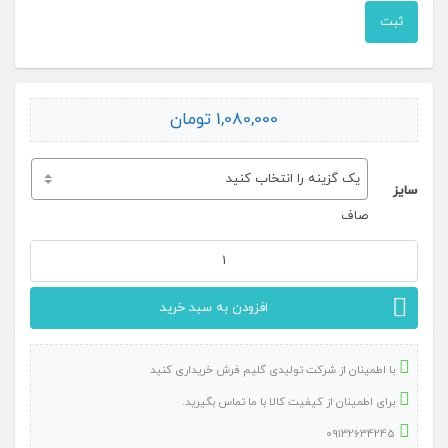
1,080,000
تومان
سایز
صاف
فرش
ماشینی
افزودن به سبد خرید
ویکتوریا
دودی
با اطمینان از شرکت تولیدی گلیم فرش خریداری کنید
برجسته
برای اطمینان از کیفیت کالا با ما تماس بگیرید.
عدد
09132634245