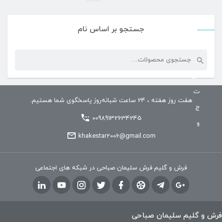
جستجو بر اساس نام
جستجو
ج
برای:
س
ت
هفت روز هفته ، 24 ساعت شبانه‌روز پاسخگوی شما هستیم.
ج
00989132634245
و
khakestar2006@gmail.com
فرش و گلیم فرش سلیمان صباحی در شبکه های اجتماعی
فرش و گلیم سلیمان صباحی