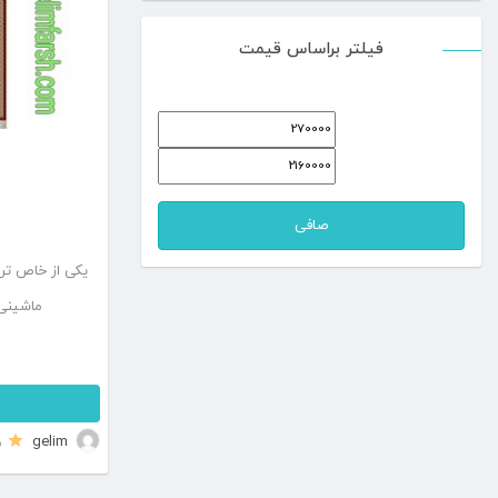
فیلتر براساس قیمت
حداقل
حداكثر
قیمت
قيمت
صافی
یکی از خاص تر
ماشینی
ا
gelim
5