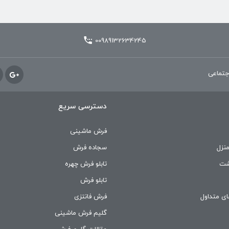
دارای
انواع
مختلفی
00989132634245
می
باشد.
جتماعی
گزینه
ها
دسترسی سریع
ممکن
فرش ماشینی
است
نزل
سجاده فرش
در
تابلو فرش چهره
صفحه
تابلو فرش
محصول
ی متداول
فرش فانتزی
انتخاب
گلیم فرش ماشینی
شوند