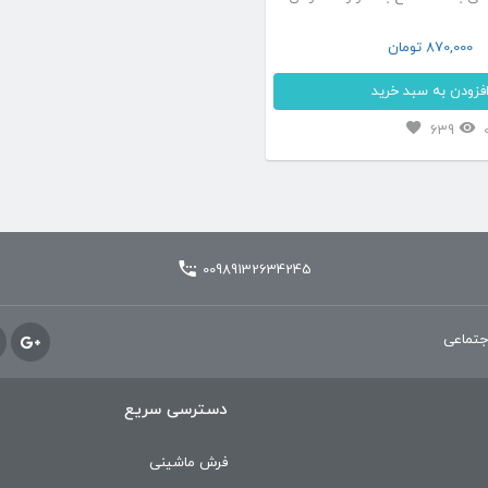
می
شد. طرح افشان رز در دسته طراحی
870,000
تومان
باشد.
های مدرن و جدید فرش های ۷۰۰ شانه هستند .
فزودن به سبد خرید
گزینه
 خاص و زیبای این فرش […]
این
ها
639
محصول
ممکن
دارای
است
انواع
در
مختلفی
صفحه
00989132634245
می
محصول
باشد.
انتخاب
جتماعی
گزینه
شوند
ها
دسترسی سریع
ممکن
فرش ماشینی
است