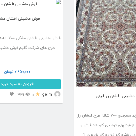
latest
فرش ماشینی افشان مش
فرش ماشینی ا
طرح های شرکت گلیم فرش ماشین
2,950,000
تومان
افزودن به سبد خرید
این
gelim
1429
0
ماشینی افشان رز فیلی
محصول
دارای
فرش کاشان از برند مسجدی ۷۰۰ شانه طرح افشان رز
انواع
 از فرشهای تولیدی کارخانه فرش و
مختلفی
 باشه که نخ به کار رفته در آن