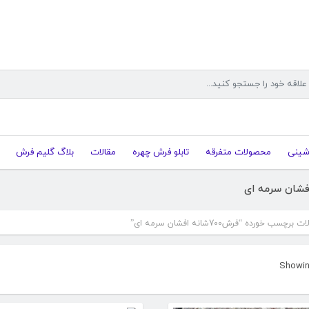
شینی
محصولات متفرقه
تابلو فرش چهره
مقالات
بلاگ گلیم فرش
چسب خورده “فرش700شانه افشان سرمه ای”
Sorted
Showing
by