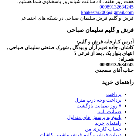
هفت روز هفته ، 24 ساعت شبانه‌روز پاسخگوی شما هستیم.
00989132634245
khakestar2006@gmail.com
فرش و گلیم فرش سلیمان صباحی در شبکه های اجتماعی
فرش و گلیم سلیمان صباحی
آدرس کـارخانه فرش و گلیم:
کاشان، جاده قدیم آران و بیدگل , شهرک صنعتی سلیمان صباحی ,
انتهای بلوار یک , بعد از فرعی 5
همـراه:
00989132634245
جناب آقای مسجدی
راهنمای خرید
پرداخت
پرداخت وجه درب منزل
۷ روز ضمانت بازگشت
ضمانت نامه
پاسخ به پرسش های متداول
راهنمای خرید
حساب کاربری من
درباره فرش و گلیم فرش ماشینی کاشان