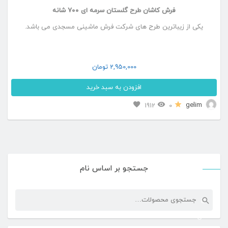
فرش کاشان طرح گلستان سرمه ای ۷۰۰ شانه
یکی از زیباترین طرح های شرکت فرش ماشینی مسجدی می باشد.
2,950,000
تومان
افزودن به سبد خرید
این
gelim
1912
0
محصول
دارای
انواع
جستجو بر اساس نام
مختلفی
می
جستجو
ج
باشد.
برای:
س
گزینه