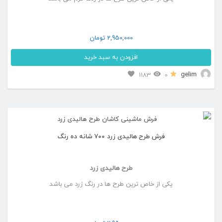
ها
ممکن
2,950,000
تومان
است
افزودن به سبد خرید
در
این
gelim
1183
0
صفحه
محصول
محصول
دارای
انتخاب
انواع
شوند
فرش طرح هالیدی زرد ۷۰۰ شانه ده رنگ
مختلفی
می
طرح هالیدی زرد
باشد.
یکی از خاص ترین طرح ها در رنگ زرد می باشد
گزینه
ها
ممکن