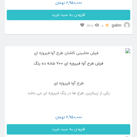
2,950,000
تومان
است
افزودن به سبد خرید
در
این
gelim
1610
0
صفحه
محصول
محصول
دارای
انتخاب
انواع
شوند
فرش طرح آوا فیروزه ای ۷۰۰ شانه ده رنگ
مختلفی
می
طرح آوا فیروزه ای
باشد.
یکی از زیباترین طرح ها در رنگ فیروزه ای می باشد
گزینه
ها
ممکن
2,950,000
تومان
است
افزودن به سبد خرید
در