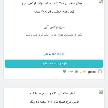
انواع
فرش طرح لوکس آبی۷۰۰ شانه
مختلفی
می
طرح لوکس آبی
باشد.
یکی از بهترین طرح ها در رنگ کرم می باشد
گزینه
ها
ممکن
5,900,000
تومان
است
افزودن به سبد خرید
در
این
gelim
983
0
صفحه
محصول
محصول
دارای
انتخاب
انواع
شوند
فرش طرح هیوا کرم ۷۰۰ شانه ده رنگ
مختلفی