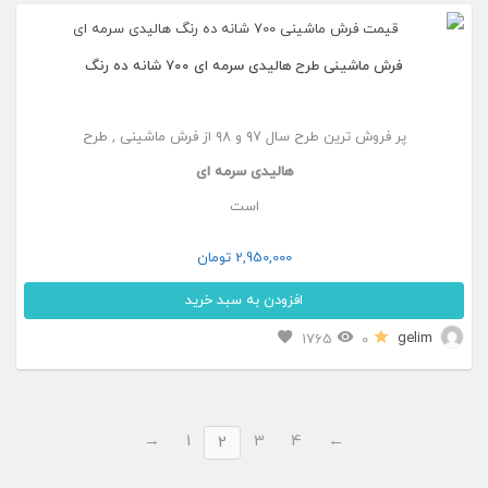
انتخاب
انواع
شوند
فرش ماشینی طرح هالیدی سرمه ای ۷۰۰ شانه ده رنگ
مختلفی
می
پر فروش ترین طرح سال ۹۷ و ۹۸ از فرش ماشینی , طرح
باشد.
هالیدی سرمه ای
گزینه
است
ها
ممکن
2,950,000
تومان
است
افزودن به سبد خرید
در
این
gelim
1765
0
صفحه
محصول
محصول
دارای
انتخاب
→
1
3
4
←
انواع
2
شوند
مختلفی