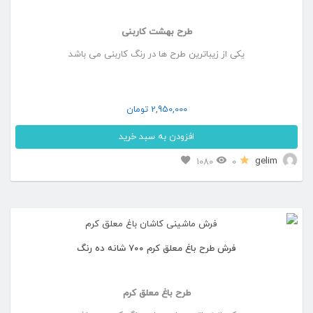
می
طرح بهشت کاربنی
باشد.
یکی از زیباترین طرح ها در رنگ کاربنی می باشد
گزینه
ها
ممکن
2,950,000
تومان
است
افزودن به سبد خرید
در
این
gelim
1080
0
صفحه
محصول
محصول
دارای
انتخاب
انواع
شوند
فرش طرح باغ معلق کرم ۷۰۰ شانه ده رنگ
مختلفی
می
طرح باغ معلق کرم
باشد.