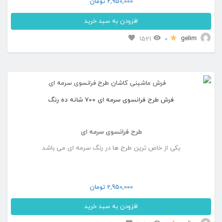
2,950,000
تومان
است
افزودن به سبد خرید
در
این
gelim
1521
0
صفحه
محصول
محصول
دارای
انتخاب
انواع
شوند
فرش طرح فرانسوی سرمه ای ۷۰۰ شانه ده رنگ
مختلفی
می
طرح فرانسوی سرمه ای
باشد.
یکی از خاص ترین طرح ها در رنگ سرمه ای می باشد
گزینه
ها
ممکن
2,950,000
تومان
است
افزودن به سبد خرید
در