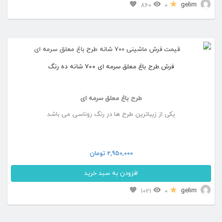
این
gelim
860
0
صفحه
محصول
محصول
دارای
انتخاب
انواع
شوند
فرش طرح باغ معلق سرمه ای ۷۰۰ شانه ده رنگ
مختلفی
می
طرح باغ معلق سرمه ای
باشد.
یکی از زیباترین طرح ها در رنگ روناسی می باشد
گزینه
ها
ممکن
2,950,000
تومان
است
افزودن به سبد خرید
در
این
gelim
1021
0
صفحه
محصول
محصول
دارای