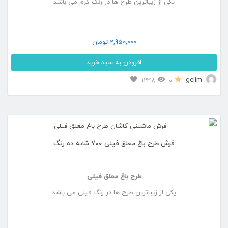
یکی از زیباترین طرح ها در رنگ کرم می باشد
گزینه
ها
ممکن
2,950,000
تومان
است
افزودن به سبد خرید
در
این
gelim
1248
0
صفحه
محصول
محصول
دارای
انتخاب
انواع
شوند
فرش طرح باغ معلق فیلی ۷۰۰ شانه ده رنگ
مختلفی
می
طرح باغ معلق فیلی
باشد.
یکی از زیباترین طرح ها در رنگ فیلی می باشد
گزینه
ها
ممکن