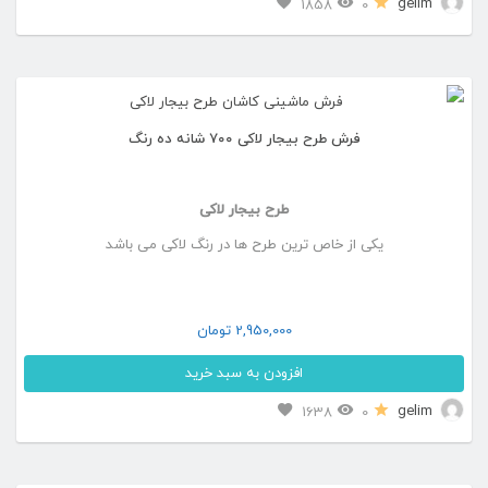
این
gelim
1858
0
صفحه
محصول
محصول
دارای
انتخاب
انواع
شوند
فرش طرح بیجار لاکی ۷۰۰ شانه ده رنگ
مختلفی
می
طرح بیجار لاکی
باشد.
یکی از خاص ترین طرح ها در رنگ لاکی می باشد
گزینه
ها
ممکن
2,950,000
تومان
است
افزودن به سبد خرید
در
این
gelim
1638
0
صفحه
محصول
محصول
دارای