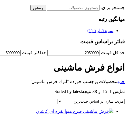
جستجو برای:
جستجو
میانگین رتبه
نمره
5
از 5
(1)
فیلتر براساس قیمت
حداقل قیمت
حداكثر قيمت
انواع فرش ماشینی
خانه
محصولات برچسب خورده “انواع فرش ماشینی”
نمایش 1–15 از 38 نتیجه
Sorted by latest